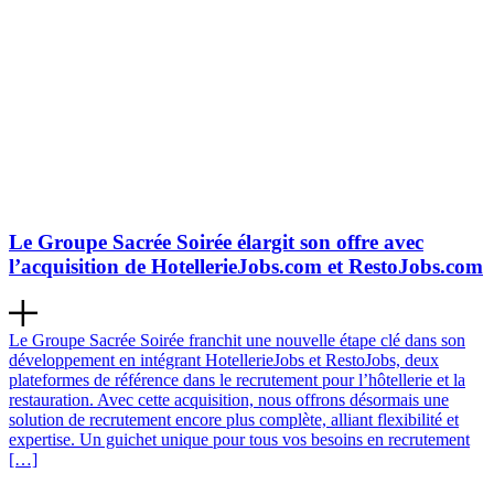
Le Groupe Sacrée Soirée élargit son offre avec
l’acquisition de HotellerieJobs.com et RestoJobs.com
Le Groupe Sacrée Soirée franchit une nouvelle étape clé dans son
développement en intégrant HotellerieJobs et RestoJobs, deux
plateformes de référence dans le recrutement pour l’hôtellerie et la
restauration. Avec cette acquisition, nous offrons désormais une
solution de recrutement encore plus complète, alliant flexibilité et
expertise. Un guichet unique pour tous vos besoins en recrutement
[…]