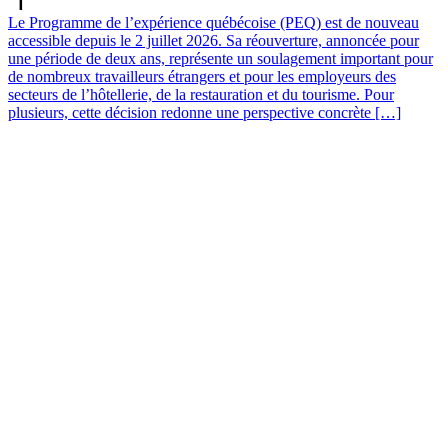
Le Programme de l’expérience québécoise (PEQ) est de nouveau
accessible depuis le 2 juillet 2026. Sa réouverture, annoncée pour
une période de deux ans, représente un soulagement important pour
de nombreux travailleurs étrangers et pour les employeurs des
secteurs de l’hôtellerie, de la restauration et du tourisme. Pour
plusieurs, cette décision redonne une perspective concrète […]