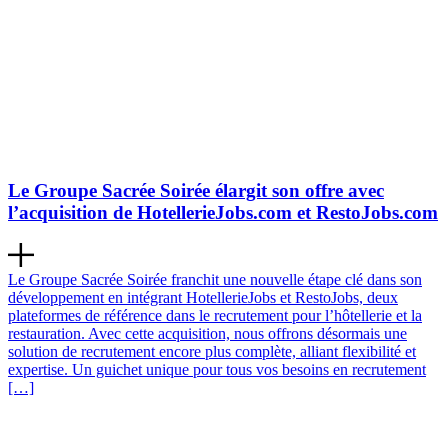
Le Groupe Sacrée Soirée élargit son offre avec
l’acquisition de HotellerieJobs.com et RestoJobs.com
Le Groupe Sacrée Soirée franchit une nouvelle étape clé dans son
développement en intégrant HotellerieJobs et RestoJobs, deux
plateformes de référence dans le recrutement pour l’hôtellerie et la
restauration. Avec cette acquisition, nous offrons désormais une
solution de recrutement encore plus complète, alliant flexibilité et
expertise. Un guichet unique pour tous vos besoins en recrutement
[…]