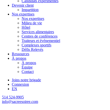
Candidats expérimentés
Devenir client
Impartition
Nos expertises
Nos expertises
Milieu de vie
Hôtel
Services alimentaires
Centres de conférences
Traiteurs et événementiel
Complexes sportifs
Défis Relevés
Ressources
À propos
À propos
Équipe
Contact
Joins notre brigade
Connexion
EN
514 524-9905
info@sacreesoiree.com