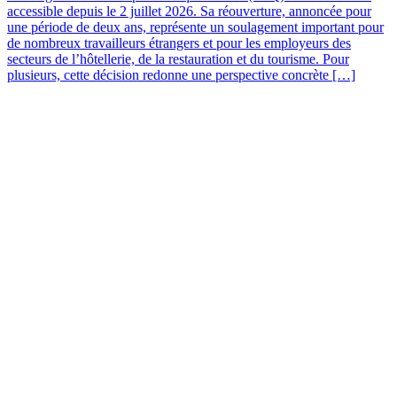
accessible depuis le 2 juillet 2026. Sa réouverture, annoncée pour
une période de deux ans, représente un soulagement important pour
de nombreux travailleurs étrangers et pour les employeurs des
secteurs de l’hôtellerie, de la restauration et du tourisme. Pour
plusieurs, cette décision redonne une perspective concrète […]